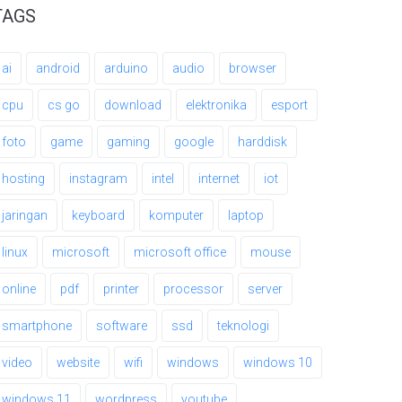
TAGS
ai
android
arduino
audio
browser
cpu
cs go
download
elektronika
esport
foto
game
gaming
google
harddisk
hosting
instagram
intel
internet
iot
jaringan
keyboard
komputer
laptop
linux
microsoft
microsoft office
mouse
online
pdf
printer
processor
server
smartphone
software
ssd
teknologi
video
website
wifi
windows
windows 10
windows 11
wordpress
youtube