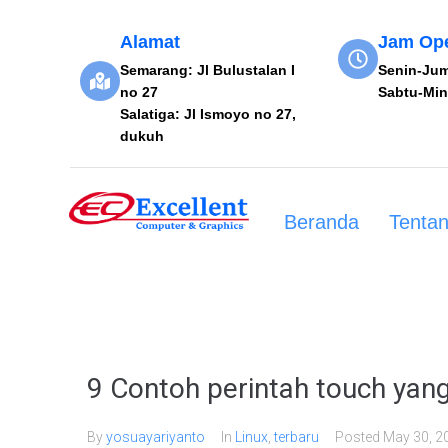
Alamat
Jam Ope
Semarang: Jl Bulustalan I
Senin-Jum
no 27
Sabtu-Min
Salatiga: Jl Ismoyo no 27,
dukuh
Beranda
Tenta
9 Contoh perintah touch yang
By
yosuayariyanto
In
Linux
,
terbaru
Posted
May 30, 2