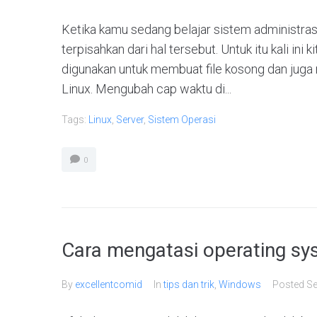
Ketika kamu sedang belajar sistem administras
terpisahkan dari hal tersebut. Untuk itu kali in
digunakan untuk membuat file kosong dan juga 
Linux. Mengubah cap waktu di...
Tags:
Linux
,
Server
,
Sistem Operasi
0
Cara mengatasi operating s
By
excellentcomid
In
tips dan trik
,
Windows
Posted
Se