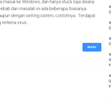
bisa masuk ke Windows, dan hanya stuck saja disana.
yebab dari masalah ini ada beberapa, biasanya
C
pun dengan setting sistem, contohnya : Terdapat
erkena virus...
C
C
MORE
U
Y
U
Y