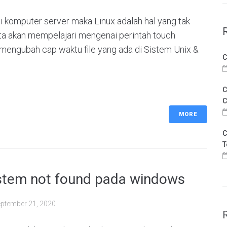
i komputer server maka Linux adalah hal yang tak
i kita akan mempelajari mengenai perintah touch
mengubah cap waktu file yang ada di Sistem Unix &
C
C
C
MORE
C
T
ystem not found pada windows
ptember 21, 2020