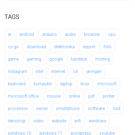
TAGS
ai
android
arduino
audio
browser
cpu
cs go
download
elektronika
esport
foto
game
gaming
google
harddisk
hosting
instagram
intel
internet
iot
jaringan
keyboard
komputer
laptop
linux
microsoft
microsoft office
mouse
online
pdf
printer
processor
server
smartphone
software
ssd
teknologi
video
website
wifi
windows
windows 10
windows 11
wordpress
youtube