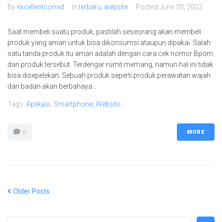
By
excellentcomid
In
terbaru
,
website
Posted
June 20, 2022
Saat membeli suatu produk, pastilah seseorang akan membeli
produk yang aman untuk bisa dikonsumsi ataupun dipakai. Salah
satu tanda produk itu aman adalah dengan cara cek nomor Bpom
dari produk tersebut. Terdengar rumit memang, namun hal ini tidak
bisa disepelekan. Sebuah produk seperti produk perawatan wajah
dan badan akan berbahaya...
Tags:
Aplikasi
,
Smartphone
,
Website
MORE
0
Older Posts