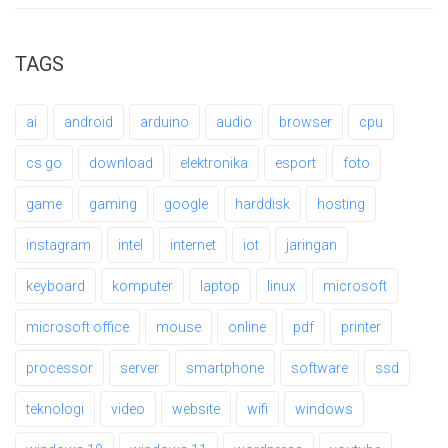
TAGS
ai
android
arduino
audio
browser
cpu
cs go
download
elektronika
esport
foto
game
gaming
google
harddisk
hosting
instagram
intel
internet
iot
jaringan
keyboard
komputer
laptop
linux
microsoft
microsoft office
mouse
online
pdf
printer
processor
server
smartphone
software
ssd
teknologi
video
website
wifi
windows