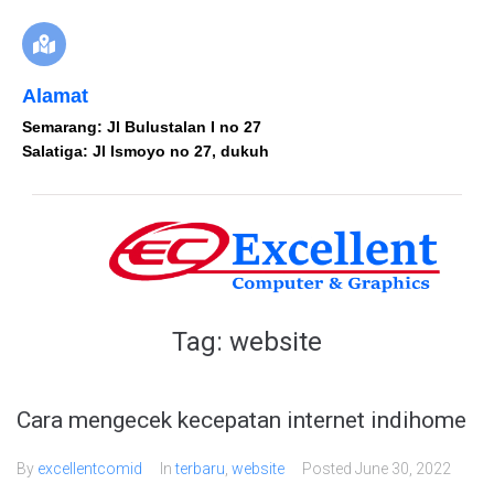
Alamat
Semarang: Jl Bulustalan I no 27
Salatiga: Jl Ismoyo no 27, dukuh
Tag:
website
Cara mengecek kecepatan internet indihome
By
excellentcomid
In
terbaru
,
website
Posted
June 30, 2022