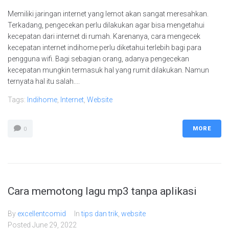
Memiliki jaringan internet yang lemot akan sangat meresahkan.
Terkadang, pengecekan perlu dilakukan agar bisa mengetahui
kecepatan dari internet di rumah. Karenanya, cara mengecek
kecepatan internet indihome perlu diketahui terlebih bagi para
pengguna wifi. Bagi sebagian orang, adanya pengecekan
kecepatan mungkin termasuk hal yang rumit dilakukan. Namun
ternyata hal itu salah....
Tags:
Indihome
,
Internet
,
Website
MORE
0
Cara memotong lagu mp3 tanpa aplikasi
By
excellentcomid
In
tips dan trik
,
website
Posted
June 29, 2022