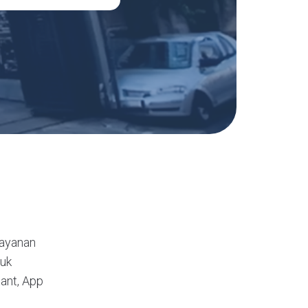
layanan
duk
tant, App