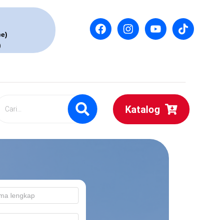
ce)
)
Katalog