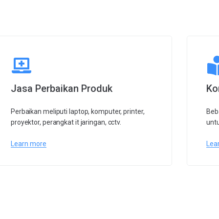
Jasa Perbaikan Produk
Ko
Perbaikan meliputi laptop, komputer, printer,
Beba
proyektor, perangkat it jaringan, cctv.
untu
Learn more
Lea