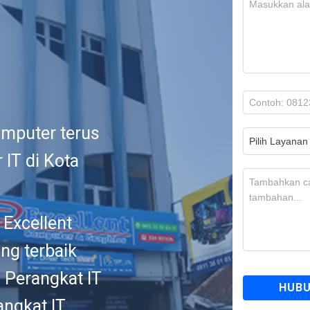
omputer terus
 IT di Kota
 Excellent
ng terbaik
 Perangkat IT
ngkat IT