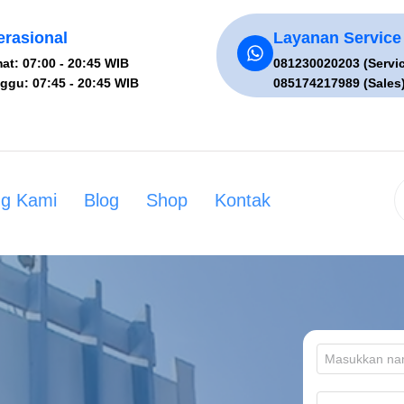
rasional
Layanan Service
at: 07:00 - 20:45 WIB
081230020203 (Servi
ggu: 07:45 - 20:45 WIB
085174217989 (Sales
ng Kami
Blog
Shop
Kontak