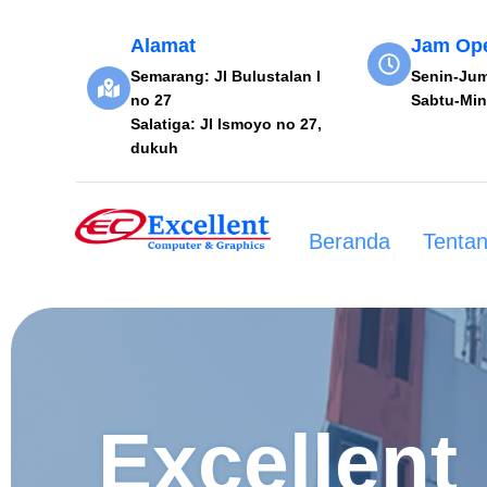
Alamat
Jam Ope
Semarang: Jl Bulustalan I
Senin-Jum
no 27
Sabtu-Min
Salatiga: Jl Ismoyo no 27,
dukuh
Beranda
Tenta
Excellent