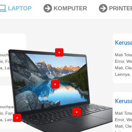
LAPTOP
KOMPUTER
PRINTE
Kerus
 Touchpad
Mati Tot
s, Fan Mati,
Error, W
a, Lainnya.
Mati, Cl
Lainnya.
Kerus
 Touchpad
s, Fan Mati,
Mati Tot
a, Lainnya.
Error, W
Mati, Cl