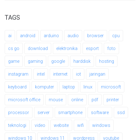
TAGS
ai
android
arduino
audio
browser
cpu
cs go
download
elektronika
esport
foto
game
gaming
google
harddisk
hosting
instagram
intel
internet
iot
jaringan
keyboard
komputer
laptop
linux
microsoft
microsoft office
mouse
online
pdf
printer
processor
server
smartphone
software
ssd
teknologi
video
website
wifi
windows
windows 10
windows 11
wordpress
youtube