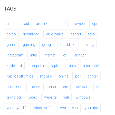
TAGS
ai
android
arduino
audio
browser
cpu
cs go
download
elektronika
esport
foto
game
gaming
google
harddisk
hosting
instagram
intel
internet
iot
jaringan
keyboard
komputer
laptop
linux
microsoft
microsoft office
mouse
online
pdf
printer
processor
server
smartphone
software
ssd
teknologi
video
website
wifi
windows
windows 10
windows 11
wordpress
youtube