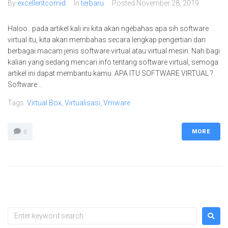
By
excellentcomid
In
terbaru
Posted
November 28, 2019
Haloo.. pada artikel kali ini kita akan ngebahas apa sih software
virtual itu, kita akan membahas secara lengkap pengertian dan
berbagai macam jenis software virtual atau virtual mesin. Nah bagi
kalian yang sedang mencari info tentang software virtual, semoga
artikel ini dapat membantu kamu. APA ITU SOFTWARE VIRTUAL ?
Software...
Tags:
Virtual Box
,
Virtualisasi
,
Vmware
MORE
0