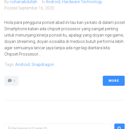
By
roihanabdullah
In
Android
,
Hardware Technology
Posted
September 16, 2020
Hola para pengguna ponsel abad ini tau kan ya kalo di dalam posel
Smartphone kalian ada chipset prossesor yang sangat penting
untuk menunjang kinerja ponsel itu, apalagi yang doyan nge-game,
doyan streaming, doyan sosialita di medsos butuh performa lebih
agar semuanya lancar jaya tanpa ada nge-lag diantara kita.
Chipset Prossesor...
Tags:
Android
,
Snapdragon
MORE
0