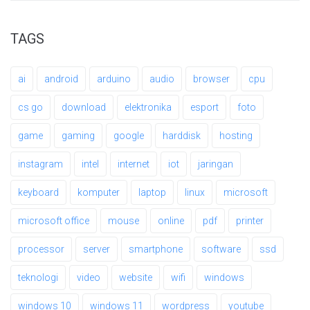
TAGS
ai
android
arduino
audio
browser
cpu
cs go
download
elektronika
esport
foto
game
gaming
google
harddisk
hosting
instagram
intel
internet
iot
jaringan
keyboard
komputer
laptop
linux
microsoft
microsoft office
mouse
online
pdf
printer
processor
server
smartphone
software
ssd
teknologi
video
website
wifi
windows
windows 10
windows 11
wordpress
youtube