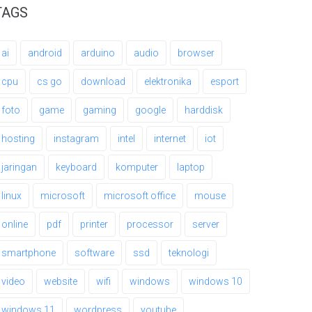
TAGS
ai
android
arduino
audio
browser
cpu
cs go
download
elektronika
esport
foto
game
gaming
google
harddisk
hosting
instagram
intel
internet
iot
jaringan
keyboard
komputer
laptop
linux
microsoft
microsoft office
mouse
online
pdf
printer
processor
server
smartphone
software
ssd
teknologi
video
website
wifi
windows
windows 10
windows 11
wordpress
youtube