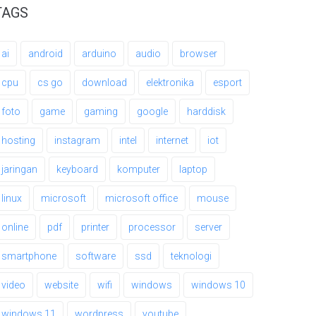
TAGS
ai
android
arduino
audio
browser
cpu
cs go
download
elektronika
esport
foto
game
gaming
google
harddisk
hosting
instagram
intel
internet
iot
jaringan
keyboard
komputer
laptop
linux
microsoft
microsoft office
mouse
online
pdf
printer
processor
server
smartphone
software
ssd
teknologi
video
website
wifi
windows
windows 10
windows 11
wordpress
youtube