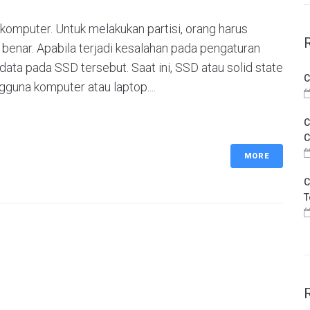
komputer. Untuk melakukan partisi, orang harus
enar. Apabila terjadi kesalahan pada pengaturan
data pada SSD tersebut. Saat ini, SSD atau solid state
C
guna komputer atau laptop....
C
C
MORE
C
T