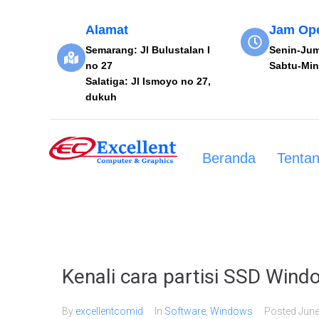
Alamat
Jam Ope
Semarang: Jl Bulustalan I
Senin-Jum
no 27
Sabtu-Min
Salatiga: Jl Ismoyo no 27,
dukuh
Beranda
Tenta
Kenali cara partisi SSD Win
By
excellentcomid
In
Software
,
Windows
Posted
June