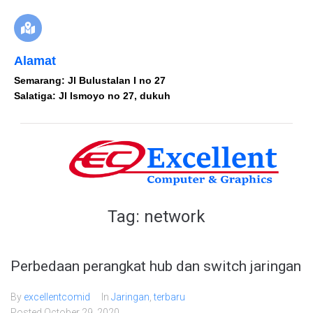
Alamat
Semarang: Jl Bulustalan I no 27
Salatiga: Jl Ismoyo no 27, dukuh
Tag:
network
Perbedaan perangkat hub dan switch jaringan
By
excellentcomid
In
Jaringan
,
terbaru
Posted
October 29, 2020