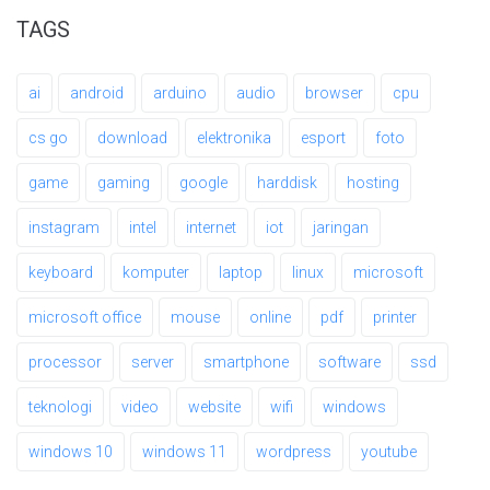
TAGS
ai
android
arduino
audio
browser
cpu
cs go
download
elektronika
esport
foto
game
gaming
google
harddisk
hosting
instagram
intel
internet
iot
jaringan
keyboard
komputer
laptop
linux
microsoft
microsoft office
mouse
online
pdf
printer
processor
server
smartphone
software
ssd
teknologi
video
website
wifi
windows
windows 10
windows 11
wordpress
youtube