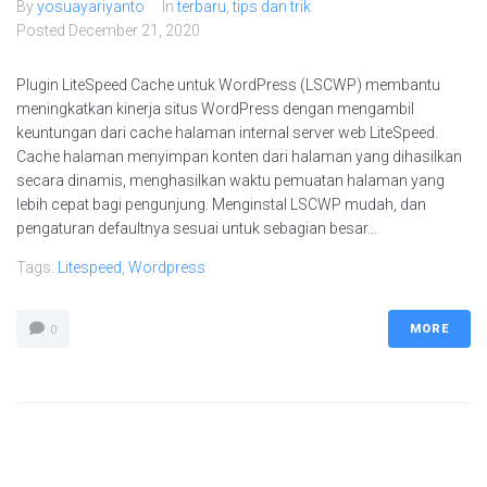
By
yosuayariyanto
In
terbaru
,
tips dan trik
Posted
December 21, 2020
Plugin LiteSpeed ​​Cache untuk WordPress (LSCWP) membantu
meningkatkan kinerja situs WordPress dengan mengambil
keuntungan dari cache halaman internal server web LiteSpeed.
Cache halaman menyimpan konten dari halaman yang dihasilkan
secara dinamis, menghasilkan waktu pemuatan halaman yang
lebih cepat bagi pengunjung. Menginstal LSCWP mudah, dan
pengaturan defaultnya sesuai untuk sebagian besar...
Tags:
Litespeed
,
Wordpress
MORE
0