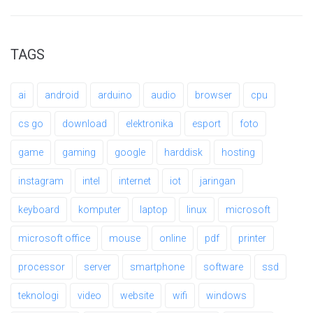
TAGS
ai
android
arduino
audio
browser
cpu
cs go
download
elektronika
esport
foto
game
gaming
google
harddisk
hosting
instagram
intel
internet
iot
jaringan
keyboard
komputer
laptop
linux
microsoft
microsoft office
mouse
online
pdf
printer
processor
server
smartphone
software
ssd
teknologi
video
website
wifi
windows