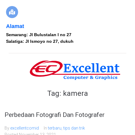
Alamat
Semarang: Jl Bulustalan I no 27
Salatiga: Jl Ismoyo no 27, dukuh
Tag:
kamera
Perbedaan Fotografi Dan Fotografer
By
excellentcomid
In
terbaru
,
tips dan trik
Posted
November 13, 2021