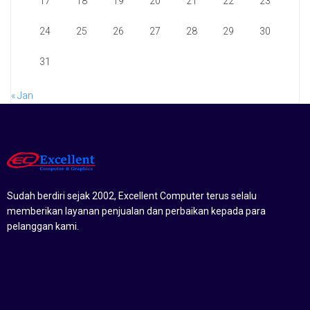
17
18
19
20
21
22
23
24
25
26
27
28
29
30
31
« Jan
Sudah berdiri sejak 2002, Excellent Computer terus selalu
memberikan layanan penjualan dan perbaikan kepada para
pelanggan kami.