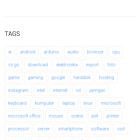
TAGS
ai
android
arduino
audio
browser
cpu
cs go
download
elektronika
esport
foto
game
gaming
google
harddisk
hosting
instagram
intel
internet
iot
jaringan
keyboard
komputer
laptop
linux
microsoft
microsoft office
mouse
online
pdf
printer
processor
server
smartphone
software
ssd