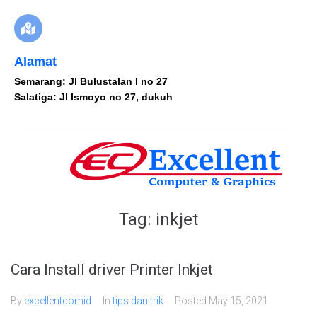
Alamat
Semarang: Jl Bulustalan I no 27
Salatiga: Jl Ismoyo no 27, dukuh
Tag:
inkjet
Cara Install driver Printer Inkjet
By
excellentcomid
In
tips dan trik
Posted
May 15, 2021