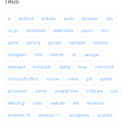
TAGS
ai
android
arduino
audio
browser
cpu
cs go
download
elektronika
esport
foto
game
gaming
google
harddisk
hosting
instagram
intel
internet
iot
jaringan
keyboard
komputer
laptop
linux
microsoft
microsoft office
mouse
online
pdf
printer
processor
server
smartphone
software
ssd
teknologi
video
website
wifi
windows
windows 10
windows 11
wordpress
youtube