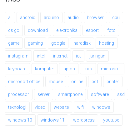
ai
android
arduino
audio
browser
cpu
cs go
download
elektronika
esport
foto
game
gaming
google
harddisk
hosting
instagram
intel
internet
iot
jaringan
keyboard
komputer
laptop
linux
microsoft
microsoft office
mouse
online
pdf
printer
processor
server
smartphone
software
ssd
teknologi
video
website
wifi
windows
windows 10
windows 11
wordpress
youtube