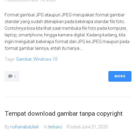
Format gambar JPG ataupun JPEG merupakan format gambar
standar yang sudah diterapkan pada beberapa standar file foto.
Contohnya bisa kita lihat saat membuka file foto pada komputer,
laptop, smartphone, hingga kamera digital. Kadang-kadang, kita
ingin mengubah beberapa format dari JPG ke JPEG maupun pada
format gambar lainnya, entah itu hanya...
Tags:
Gambar
,
Windows 10
MORE
0
Tempat download gambar tanpa copyright
By
roihanabdullah
In
terbaru
Posted
June 21, 2020