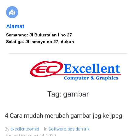
Alamat
Semarang: Jl Bulustalan I no 27
Salatiga: Jl Ismoyo no 27, dukuh
Tag:
gambar
4 Cara mudah merubah gambar jpg ke jpeg
By
excellentcomid
In
Software
,
tips dan trik
Posted
December 14, 2020