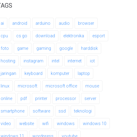
TAGS
ai
android
arduino
audio
browser
cpu
cs go
download
elektronika
esport
foto
game
gaming
google
harddisk
hosting
instagram
intel
internet
iot
jaringan
keyboard
komputer
laptop
linux
microsoft
microsoft office
mouse
online
pdf
printer
processor
server
smartphone
software
ssd
teknologi
video
website
wifi
windows
windows 10
windows 11
wordpress
youtube