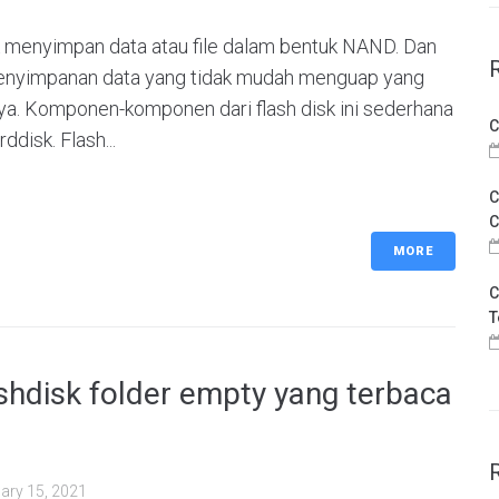
 menyimpan data atau file dalam bentuk NAND. Dan
a penyimpanan data yang tidak mudah menguap yang
ya. Komponen-komponen dari flash disk ini sederhana
C
ddisk. Flash...
C
C
MORE
C
T
hdisk folder empty yang terbaca
ary 15, 2021