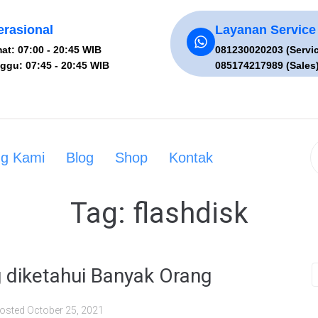
rasional
Layanan Service
at: 07:00 - 20:45 WIB
081230020203 (Servi
ggu: 07:45 - 20:45 WIB
085174217989 (Sales
ng Kami
Blog
Shop
Kontak
Tag:
flashdisk
g diketahui Banyak Orang
osted
October 25, 2021