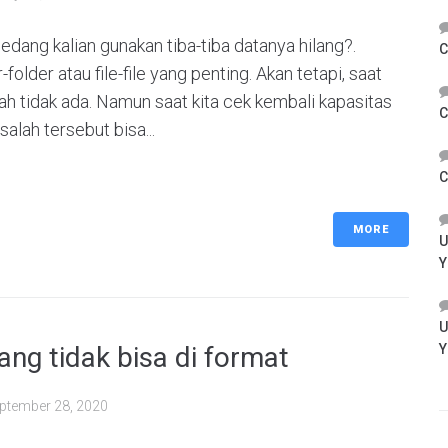
sedang kalian gunakan tiba-tiba datanya hilang?.
C
folder atau file-file yang penting. Akan tetapi, saat
h tidak ada. Namun saat kita cek kembali kapasitas
C
alah tersebut bisa...
C
MORE
U
Y
U
ang tidak bisa di format
Y
ptember 28, 2020