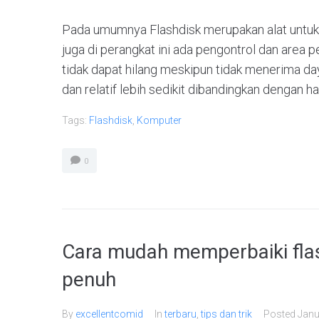
Pada umumnya Flashdisk merupakan alat untuk
juga di perangkat ini ada pengontrol dan are
tidak dapat hilang meskipun tidak menerima da
dan relatif lebih sedikit dibandingkan dengan har
Tags:
Flashdisk
,
Komputer
0
Cara mudah memperbaiki flas
penuh
By
excellentcomid
In
terbaru
,
tips dan trik
Posted
Janu