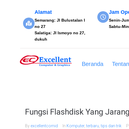
Alamat
Jam Ope
Semarang: Jl Bulustalan I
Senin-Jum
no 27
Sabtu-Min
Salatiga: Jl Ismoyo no 27,
dukuh
Beranda
Tenta
Fungsi Flashdisk Yang Jaran
By
excellentcomid
In
Komputer
,
terbaru
,
tips dan trik
P