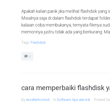
Apakah kalian panik jika melihat flashdisk yang 
Misalnya saja di dalam flashdisk terdapat folder-
kalaian coba membukanya, ternyata filenya suda
memorinya justru tidak ada yang berkurang. Mas
Tags:
Flashdisk
0
cara memperbaiki flashdisk y
By
excellentcomid
In
Software
,
tips dan trik
Posted
Se