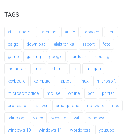
TAGS
ai
android
arduino
audio
browser
cpu
cs go
download
elektronika
esport
foto
game
gaming
google
harddisk
hosting
instagram
intel
internet
iot
jaringan
keyboard
komputer
laptop
linux
microsoft
microsoft office
mouse
online
pdf
printer
processor
server
smartphone
software
ssd
teknologi
video
website
wifi
windows
windows 10
windows 11
wordpress
youtube