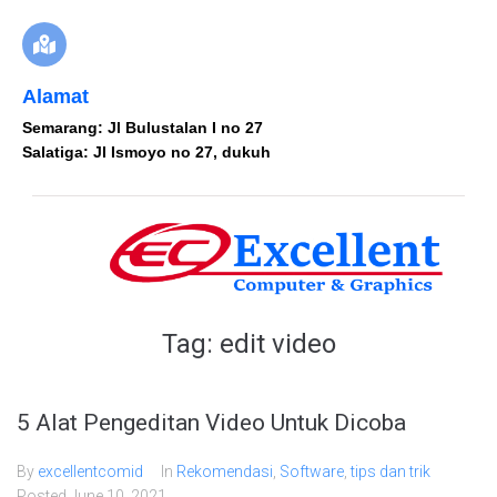
Alamat
Semarang: Jl Bulustalan I no 27
Salatiga: Jl Ismoyo no 27, dukuh
Tag:
edit video
5 Alat Pengeditan Video Untuk Dicoba
By
excellentcomid
In
Rekomendasi
,
Software
,
tips dan trik
Posted
June 10, 2021