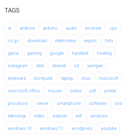
TAGS
ai
android
arduino
audio
browser
cpu
cs go
download
elektronika
esport
foto
game
gaming
google
harddisk
hosting
instagram
intel
internet
iot
jaringan
keyboard
komputer
laptop
linux
microsoft
microsoft office
mouse
online
pdf
printer
processor
server
smartphone
software
ssd
teknologi
video
website
wifi
windows
windows 10
windows 11
wordpress
youtube