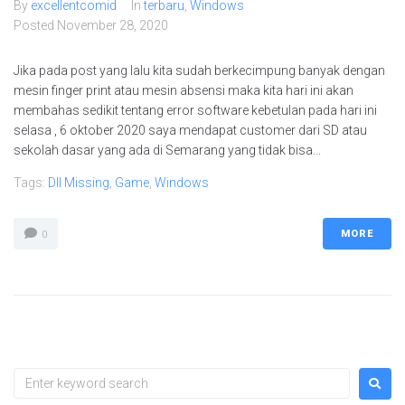
By
excellentcomid
In
terbaru
,
Windows
Posted
November 28, 2020
Jika pada post yang lalu kita sudah berkecimpung banyak dengan
mesin finger print atau mesin absensi maka kita hari ini akan
membahas sedikit tentang error software kebetulan pada hari ini
selasa , 6 oktober 2020 saya mendapat customer dari SD atau
sekolah dasar yang ada di Semarang yang tidak bisa...
Tags:
Dll Missing
,
Game
,
Windows
MORE
0