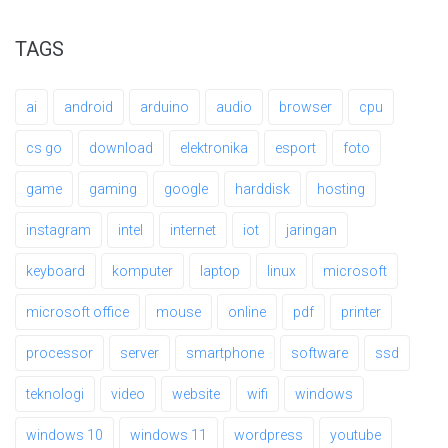
TAGS
ai
android
arduino
audio
browser
cpu
cs go
download
elektronika
esport
foto
game
gaming
google
harddisk
hosting
instagram
intel
internet
iot
jaringan
keyboard
komputer
laptop
linux
microsoft
microsoft office
mouse
online
pdf
printer
processor
server
smartphone
software
ssd
teknologi
video
website
wifi
windows
windows 10
windows 11
wordpress
youtube