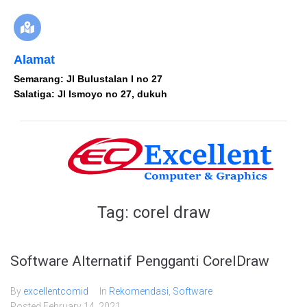
Alamat
Semarang: Jl Bulustalan I no 27
Salatiga: Jl Ismoyo no 27, dukuh
Tag:
corel draw
Software Alternatif Pengganti CorelDraw
By
excellentcomid
In
Rekomendasi
,
Software
Posted
February 14, 2021