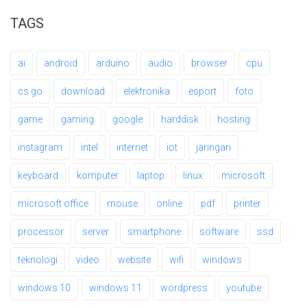
TAGS
ai
android
arduino
audio
browser
cpu
cs go
download
elektronika
esport
foto
game
gaming
google
harddisk
hosting
instagram
intel
internet
iot
jaringan
keyboard
komputer
laptop
linux
microsoft
microsoft office
mouse
online
pdf
printer
processor
server
smartphone
software
ssd
teknologi
video
website
wifi
windows
windows 10
windows 11
wordpress
youtube