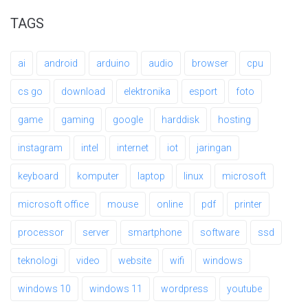
TAGS
ai
android
arduino
audio
browser
cpu
cs go
download
elektronika
esport
foto
game
gaming
google
harddisk
hosting
instagram
intel
internet
iot
jaringan
keyboard
komputer
laptop
linux
microsoft
microsoft office
mouse
online
pdf
printer
processor
server
smartphone
software
ssd
teknologi
video
website
wifi
windows
windows 10
windows 11
wordpress
youtube