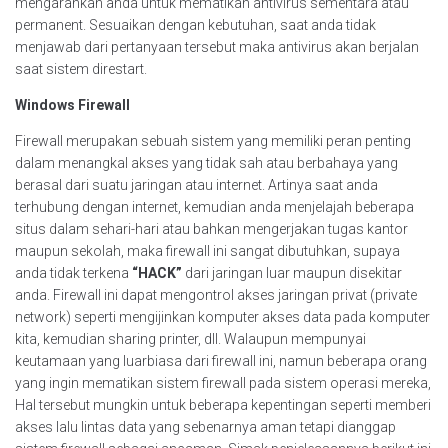
mengarahkan anda untuk mematikan antivirus sementara atau
permanent. Sesuaikan dengan kebutuhan, saat anda tidak
menjawab dari pertanyaan tersebut maka antivirus akan berjalan
saat sistem direstart.
Windows Firewall
Firewall merupakan sebuah sistem yang memiliki peran penting
dalam menangkal akses yang tidak sah atau berbahaya yang
berasal dari suatu jaringan atau internet. Artinya saat anda
terhubung dengan internet, kemudian anda menjelajah beberapa
situs dalam sehari-hari atau bahkan mengerjakan tugas kantor
maupun sekolah, maka firewall ini sangat dibutuhkan, supaya
anda tidak terkena
“HACK”
dari jaringan luar maupun disekitar
anda. Firewall ini dapat mengontrol akses jaringan privat (private
network) seperti mengijinkan komputer akses data pada komputer
kita, kemudian sharing printer, dll. Walaupun mempunyai
keutamaan yang luarbiasa dari firewall ini, namun beberapa orang
yang ingin mematikan sistem firewall pada sistem operasi mereka,
Hal tersebut mungkin untuk beberapa kepentingan seperti memberi
akses lalu lintas data yang sebenarnya aman tetapi dianggap