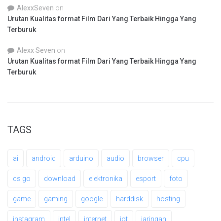
AlexxSeven
on
Urutan Kualitas format Film Dari Yang Terbaik Hingga Yang
Terburuk
Alexx Seven
on
Urutan Kualitas format Film Dari Yang Terbaik Hingga Yang
Terburuk
TAGS
ai
android
arduino
audio
browser
cpu
cs go
download
elektronika
esport
foto
game
gaming
google
harddisk
hosting
instagram
intel
internet
iot
jaringan