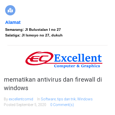
Alamat
Semarang: Jl Bulustalan I no 27
Salatiga: Jl Ismoyo no 27, dukuh
mematikan antivirus dan firewall di
windows
By
excellentcomid
In
Software
,
tips dan trik
,
Windows
Posted
September 5, 2020
0 Comment(s)