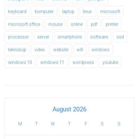
keyboard
komputer
laptop
linux
microsoft
microsoft office
mouse
online
pdf
printer
processor
server
smartphone
software
ssd
teknologi
video
website
wifi
windows
windows 10
windows 11
wordpress
youtube
August 2026
M
T
W
T
F
S
S