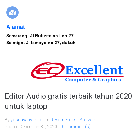
Alamat
Semarang: Jl Bulustalan I no 27
Salatiga: Jl Ismoyo no 27, dukuh
Editor Audio gratis terbaik tahun 2020
untuk laptop
By
yosuayariyanto
In
Rekomendasi
,
Software
Posted
December 31, 2020
0 Comment(s)