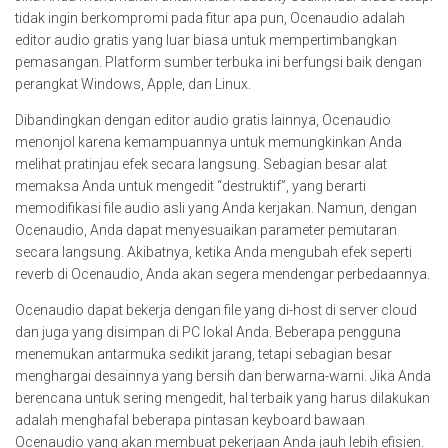
tidak ingin berkompromi pada fitur apa pun, Ocenaudio adalah
editor audio gratis yang luar biasa untuk mempertimbangkan
pemasangan. Platform sumber terbuka ini berfungsi baik dengan
perangkat Windows, Apple, dan Linux.
Dibandingkan dengan editor audio gratis lainnya, Ocenaudio
menonjol karena kemampuannya untuk memungkinkan Anda
melihat pratinjau efek secara langsung. Sebagian besar alat
memaksa Anda untuk mengedit “destruktif”, yang berarti
memodifikasi file audio asli yang Anda kerjakan. Namun, dengan
Ocenaudio, Anda dapat menyesuaikan parameter pemutaran
secara langsung. Akibatnya, ketika Anda mengubah efek seperti
reverb di Ocenaudio, Anda akan segera mendengar perbedaannya.
Ocenaudio dapat bekerja dengan file yang di-host di server cloud
dan juga yang disimpan di PC lokal Anda. Beberapa pengguna
menemukan antarmuka sedikit jarang, tetapi sebagian besar
menghargai desainnya yang bersih dan berwarna-warni. Jika Anda
berencana untuk sering mengedit, hal terbaik yang harus dilakukan
adalah menghafal beberapa pintasan keyboard bawaan
Ocenaudio yang akan membuat pekerjaan Anda jauh lebih efisien.