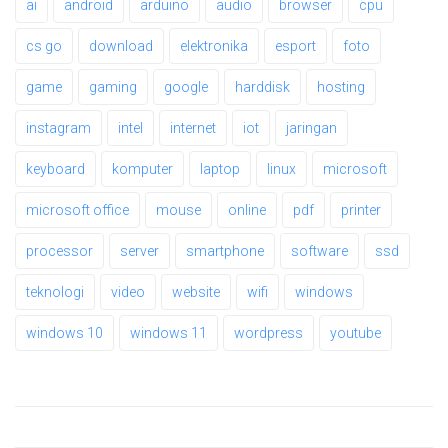
ai
android
arduino
audio
browser
cpu
cs go
download
elektronika
esport
foto
game
gaming
google
harddisk
hosting
instagram
intel
internet
iot
jaringan
keyboard
komputer
laptop
linux
microsoft
microsoft office
mouse
online
pdf
printer
processor
server
smartphone
software
ssd
teknologi
video
website
wifi
windows
windows 10
windows 11
wordpress
youtube