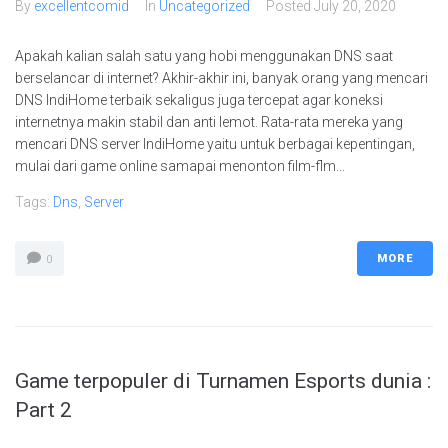
By
excellentcomid
In
Uncategorized
Posted
July 20, 2020
Apakah kalian salah satu yang hobi menggunakan DNS saat
berselancar di internet? Akhir-akhir ini, banyak orang yang mencari
DNS IndiHome terbaik sekaligus juga tercepat agar koneksi
internetnya makin stabil dan anti lemot. Rata-rata mereka yang
mencari DNS server IndiHome yaitu untuk berbagai kepentingan,
mulai dari game online samapai menonton film-flm...
Tags:
Dns
,
Server
MORE
0
Game terpopuler di Turnamen Esports dunia :
Part 2