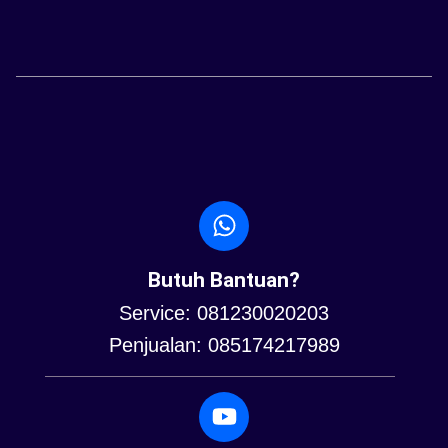
Butuh Bantuan?
Service: 081230020203
Penjualan: 085174217989