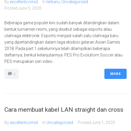
By
excellentcomid
In
terbaru
,
Uncategorized
Posted
June 5, 2020
Beberapa game populer kini sudah banyak ditandingkan dalam
bentuk turnamen resmi, yang disebut sebagai esports atau
olahraga elektronik. Esports menjadi salah satu olahraga baru
yang dipertandingkan dalam laga eksibisi gelaran Asian Games
2018. Pada part 1 sebelumnya telah ditampilkan beberapa
daftarnya, berikut kelanjutannya. PES Pro Evolutiom Soccer atau
PES merupakan seri video...
MORE
0
Cara membuat kabel LAN straight dan cross
By
excellentcomid
In
Uncategorized
Posted
June 1, 2020