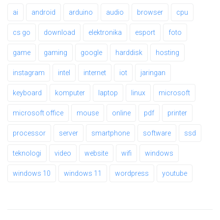
ai
android
arduino
audio
browser
cpu
cs go
download
elektronika
esport
foto
game
gaming
google
harddisk
hosting
instagram
intel
internet
iot
jaringan
keyboard
komputer
laptop
linux
microsoft
microsoft office
mouse
online
pdf
printer
processor
server
smartphone
software
ssd
teknologi
video
website
wifi
windows
windows 10
windows 11
wordpress
youtube