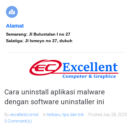
Alamat
Semarang: Jl Bulustalan I no 27
Salatiga: Jl Ismoyo no 27, dukuh
Cara uninstall aplikasi malware
dengan software uninstaller ini
By
excellentcomid
In
terbaru
,
tips dan trik
Posted
July 28, 2020
0 Comment(s)