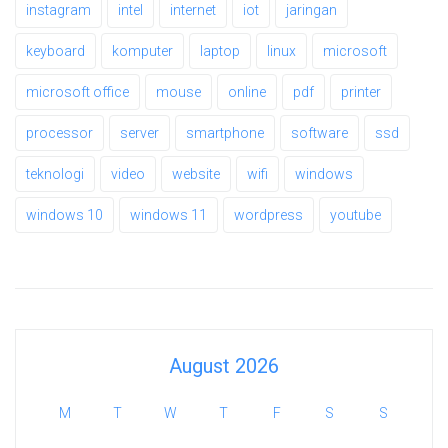
instagram
intel
internet
iot
jaringan
keyboard
komputer
laptop
linux
microsoft
microsoft office
mouse
online
pdf
printer
processor
server
smartphone
software
ssd
teknologi
video
website
wifi
windows
windows 10
windows 11
wordpress
youtube
August 2026
M
T
W
T
F
S
S