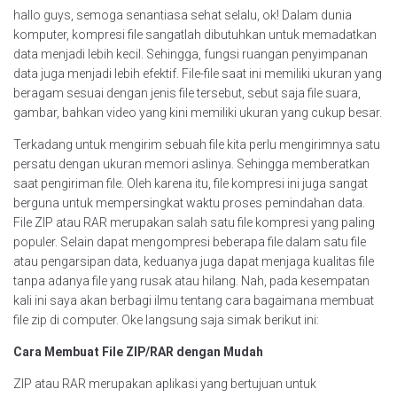
hallo guys, semoga senantiasa sehat selalu, ok! Dalam dunia
komputer, kompresi file sangatlah dibutuhkan untuk memadatkan
data menjadi lebih kecil. Sehingga, fungsi ruangan penyimpanan
data juga menjadi lebih efektif. File-file saat ini memiliki ukuran yang
beragam sesuai dengan jenis file tersebut, sebut saja file suara,
gambar, bahkan video yang kini memiliki ukuran yang cukup besar.
Terkadang untuk mengirim sebuah file kita perlu mengirimnya satu
persatu dengan ukuran memori aslinya. Sehingga memberatkan
saat pengiriman file. Oleh karena itu, file kompresi ini juga sangat
berguna untuk mempersingkat waktu proses pemindahan data.
File ZIP atau RAR merupakan salah satu file kompresi yang paling
populer. Selain dapat mengompresi beberapa file dalam satu file
atau pengarsipan data, keduanya juga dapat menjaga kualitas file
tanpa adanya file yang rusak atau hilang. Nah, pada kesempatan
kali ini saya akan berbagi ilmu tentang cara bagaimana membuat
file zip di computer. Oke langsung saja simak berikut ini:
Cara Membuat File ZIP/RAR dengan Mudah
ZIP atau RAR merupakan aplikasi yang bertujuan untuk