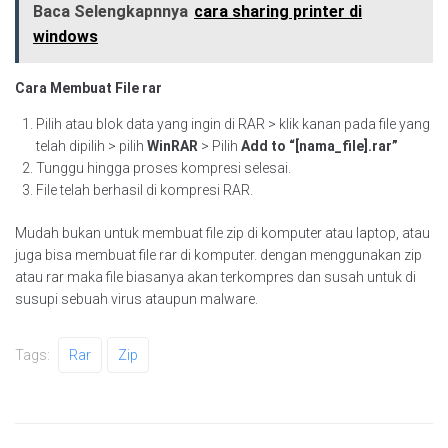
Baca Selengkapnnya
cara sharing printer di
windows
Cara Membuat File rar
Pilih atau blok data yang ingin di RAR > klik kanan pada file yang
telah dipilih > pilih
WinRAR
> Pilih
Add to “[nama_file].rar”
Tunggu hingga proses kompresi selesai.
File telah berhasil di kompresi RAR.
Mudah bukan untuk membuat file zip di komputer atau laptop, atau
juga bisa membuat file rar di komputer. dengan menggunakan zip
atau rar maka file biasanya akan terkompres dan susah untuk di
susupi sebuah virus ataupun malware.
Tags:
Rar
Zip