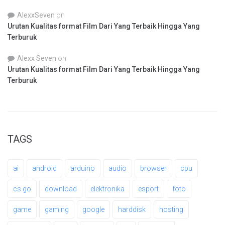
AlexxSeven
on
Urutan Kualitas format Film Dari Yang Terbaik Hingga Yang
Terburuk
Alexx Seven
on
Urutan Kualitas format Film Dari Yang Terbaik Hingga Yang
Terburuk
TAGS
ai
android
arduino
audio
browser
cpu
cs go
download
elektronika
esport
foto
game
gaming
google
harddisk
hosting