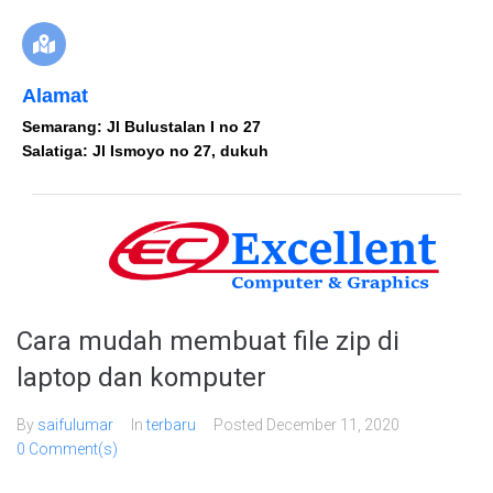
Alamat
Semarang: Jl Bulustalan I no 27
Salatiga: Jl Ismoyo no 27, dukuh
Cara mudah membuat file zip di
laptop dan komputer
By
saifulumar
In
terbaru
Posted
December 11, 2020
0 Comment(s)