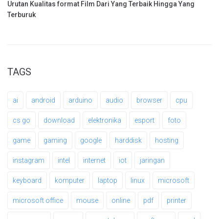
Urutan Kualitas format Film Dari Yang Terbaik Hingga Yang
Terburuk
TAGS
ai
android
arduino
audio
browser
cpu
cs go
download
elektronika
esport
foto
game
gaming
google
harddisk
hosting
instagram
intel
internet
iot
jaringan
keyboard
komputer
laptop
linux
microsoft
microsoft office
mouse
online
pdf
printer