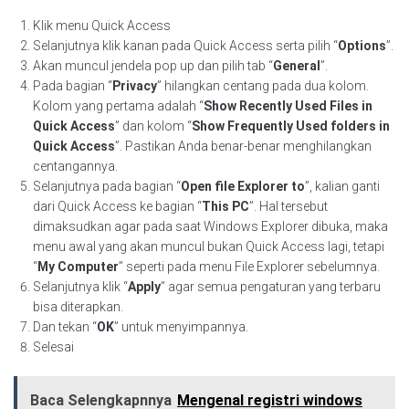
Klik menu Quick Access
Selanjutnya klik kanan pada Quick Access serta pilih “
Options
”.
Akan muncul jendela pop up dan pilih tab “
General
”.
Pada bagian “
Privacy
” hilangkan centang pada dua kolom.
Kolom yang pertama adalah “
Show Recently Used Files in
Quick Access
” dan kolom “
Show Frequently Used folders in
Quick Access
”. Pastikan Anda benar-benar menghilangkan
centangannya.
Selanjutnya pada bagian “
Open file Explorer to
”, kalian ganti
dari Quick Access ke bagian “
This PC
”. Hal tersebut
dimaksudkan agar pada saat Windows Explorer dibuka, maka
menu awal yang akan muncul bukan Quick Access lagi, tetapi
“
My Computer
” seperti pada menu File Explorer sebelumnya.
Selanjutnya klik “
Apply
” agar semua pengaturan yang terbaru
bisa diterapkan.
Dan tekan “
OK
” untuk menyimpannya.
Selesai
Baca Selengkapnnya
Mengenal registri windows