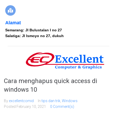
Alamat
Semarang: Jl Bulustalan I no 27
Salatiga: Jl Ismoyo no 27, dukuh
Cara menghapus quick access di
windows 10
By
excellentcomid
In
tips dan trik
,
Windows
Posted
February 10, 2021
0 Comment(s)