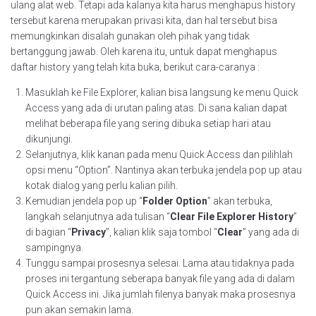
ulang alat web. Tetapi ada kalanya kita harus menghapus history
tersebut karena merupakan privasi kita, dan hal tersebut bisa
memungkinkan disalah gunakan oleh pihak yang tidak
bertanggung jawab. Oleh karena itu, untuk dapat menghapus
daftar history yang telah kita buka, berikut cara-caranya :
Masuklah ke File Explorer, kalian bisa langsung ke menu Quick
Access yang ada di urutan paling atas. Di sana kalian dapat
melihat beberapa file yang sering dibuka setiap hari atau
dikunjungi.
Selanjutnya, klik kanan pada menu Quick Access dan pilihlah
opsi menu “Option”. Nantinya akan terbuka jendela pop up atau
kotak dialog yang perlu kalian pilih.
Kemudian jendela pop up “
Folder Option
” akan terbuka,
langkah selanjutnya ada tulisan “
Clear File Explorer History
”
di bagian “
Privacy
”, kalian klik saja tombol “
Clear
” yang ada di
sampingnya.
Tunggu sampai prosesnya selesai. Lama atau tidaknya pada
proses ini tergantung seberapa banyak file yang ada di dalam
Quick Access ini. Jika jumlah filenya banyak maka prosesnya
pun akan semakin lama.