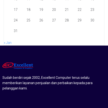
17
18
19
20
21
22
23
24
25
26
27
28
29
30
31
« Jan
Sudah berdiri sejak 2002, Excellent Computer terus selalu
memberikan layanan penjualan dan perbaikan kepada para
pelanggan kami.