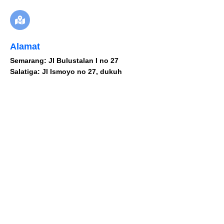
Alamat
Semarang: Jl Bulustalan I no 27
Salatiga: Jl Ismoyo no 27, dukuh
Cara membuat harddisk laptop
menjadi hdd external
By
excellentcomid
In
Laptop
,
terbaru
Posted
April 29, 2021
0 Comment(s)