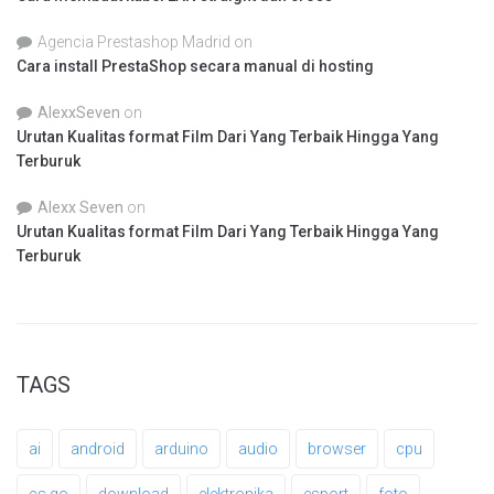
Agencia Prestashop Madrid
on
Cara install PrestaShop secara manual di hosting
AlexxSeven
on
Urutan Kualitas format Film Dari Yang Terbaik Hingga Yang
Terburuk
Alexx Seven
on
Urutan Kualitas format Film Dari Yang Terbaik Hingga Yang
Terburuk
TAGS
ai
android
arduino
audio
browser
cpu
cs go
download
elektronika
esport
foto