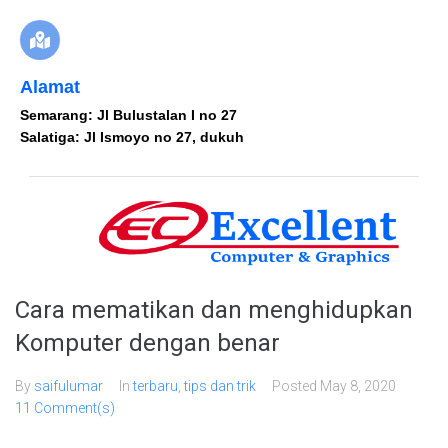
Alamat
Semarang: Jl Bulustalan I no 27
Salatiga: Jl Ismoyo no 27, dukuh
Cara mematikan dan menghidupkan
Komputer dengan benar
By
saifulumar
In
terbaru
,
tips dan trik
Posted
May 8, 2020
11 Comment(s)