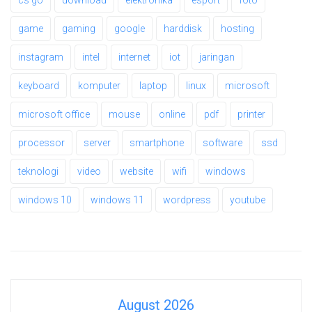
game
gaming
google
harddisk
hosting
instagram
intel
internet
iot
jaringan
keyboard
komputer
laptop
linux
microsoft
microsoft office
mouse
online
pdf
printer
processor
server
smartphone
software
ssd
teknologi
video
website
wifi
windows
windows 10
windows 11
wordpress
youtube
August 2026