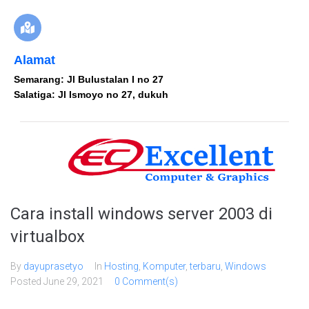
Alamat
Semarang: Jl Bulustalan I no 27
Salatiga: Jl Ismoyo no 27, dukuh
Cara install windows server 2003 di
virtualbox
By
dayuprasetyo
In
Hosting
,
Komputer
,
terbaru
,
Windows
Posted
June 29, 2021
0 Comment(s)