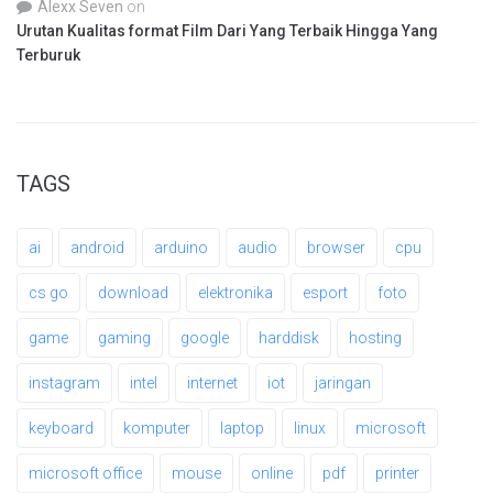
Alexx Seven
on
Urutan Kualitas format Film Dari Yang Terbaik Hingga Yang
Terburuk
TAGS
ai
android
arduino
audio
browser
cpu
cs go
download
elektronika
esport
foto
game
gaming
google
harddisk
hosting
instagram
intel
internet
iot
jaringan
keyboard
komputer
laptop
linux
microsoft
microsoft office
mouse
online
pdf
printer