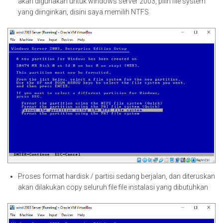
akan digunakan untuk windows server 2003, pilih file system
yang diinginkan, disini saya memilih NTFS
Proses format hardisk / partisi sedang berjalan, dan diteruskan
akan dilakukan copy seluruh file file instalasi yang dibutuhkan