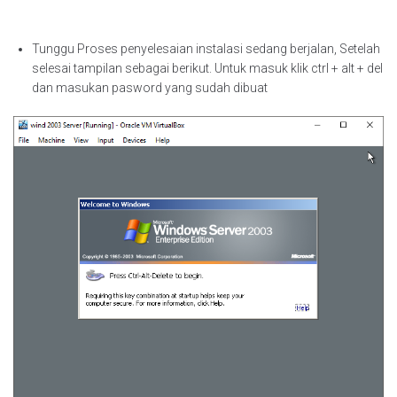
Tunggu Proses penyelesaian instalasi sedang berjalan, Setelah
selesai tampilan sebagai berikut. Untuk masuk klik ctrl + alt + del
dan masukan pasword yang sudah dibuat